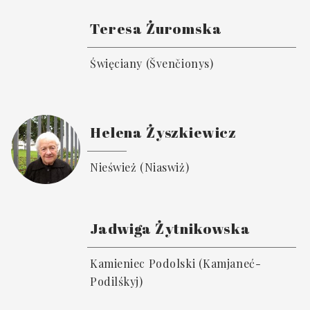
Teresa Żuromska
Święciany (Švenčionys)
Helena Żyszkiewicz
Nieśwież (Niaswiż)
Jadwiga Żytnikowska
Kamieniec Podolski (Kamjaneć-
Podilśkyj)