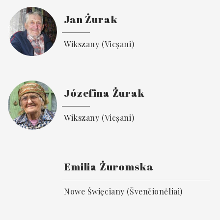
Jan Żurak
Wikszany (Vicșani)
Józefina Żurak
Wikszany (Vicșani)
Emilia Żuromska
Nowe Święciany (Švenčionėliai)