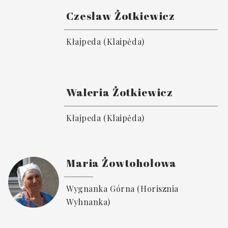
Czesław Żotkiewicz
Kłajpeda (Klaipėda)
Waleria Żotkiewicz
Kłajpeda (Klaipėda)
Maria Żowtohołowa
Wygnanka Górna (Horisznia
Wyhnanka)