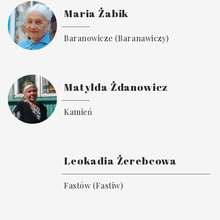
Maria Żabik
Baranowicze (Baranawiczy)
Matylda Żdanowicz
Kamień
Leokadia Żerebcowa
Fastów (Fastiw)