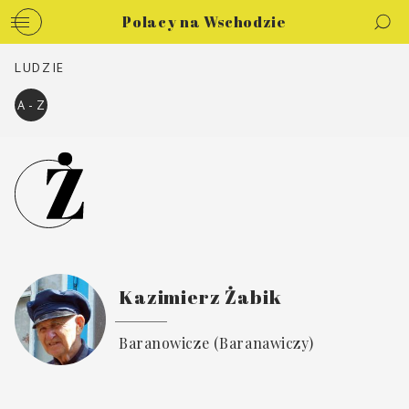
Polacy na Wschodzie
LUDZIE
A - Z
Kazimierz Żabik
Baranowicze (Baranawiczy)