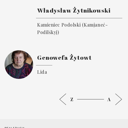
Władysław Żytnikowski
Kamieniec Podolski (Kamjaneć-
Podilśkyj)
Genowefa Żytowt
Lida
Z
A