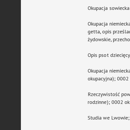
Okupacja sowiecka
Okupacja niemieck
getta, opis prześ
żydowskie, przech
Opis psot dziecięc
Okupacja niemiecka
okupacyjna); 0002 
Rzeczywistość powo
rodzinne); 0002 ok
Studia we Lwowie;