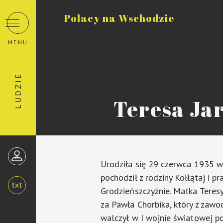
Polacy na Wschodzie
MENU
LUDZIE
Teresa Ja
Urodziła się 29 czerwca 1935 w
pochodził z rodziny Kołłątaj i 
Grodzieńszczyźnie. Matka Teres
za Pawła Chorbika, który z zawo
walczył w I wojnie światowej po