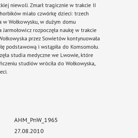
iej niewoli. Zmarł tragicznie w trakcie II
orbików miało czwórkę dzieci: trzech
ała w Wołkowysku, w dużym domu
 Jarmołowicz rozpoczęła naukę w trakcie
iu Wołkowyska przez Sowietów kontynuowała
kołę podstawową i wstąpiła do Komsomołu.
zęła studia medyczne we Lwowie, które
ńczeniu studiów wróciła do Wołkowyska,
eci.
AHM_PnW_1965
27.08.2010