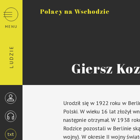
Polacy na Wschodzie
MENU
LUDZIE
Giersz Ko
Urodził się w 1922 roku w Berli
Polski. W wieku 16 lat złożył w
następnie otrzymał. W 1938 rok
Rodzice pozostali w Berlinie ską
wojny). W okresie II wojny świ