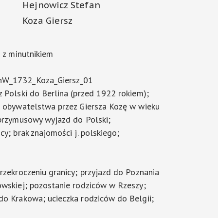
Hejnowicz Stefan
Koza Giersz
i z minutnikiem
nW_1732_Koza_Giersz_01
z Polski do Berlina (przed 1922 rokiem);
o obywatelstwa przez Giersza Kozę w wieku
 przymusowy wyjazd do Polski;
cy; brak znajomości j. polskiego;
przekroczeniu granicy; przyjazd do Poznania
owskiej; pozostanie rodziców w Rzeszy;
do Krakowa; ucieczka rodziców do Belgii;