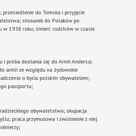
 przesiedlenie do Tomska i przyjęcie
atelstwa; stosunek do Polaków po
ju w 1938 roku; śmierć rodziców w czasie
 i próba dostania się do Armii Andersa;
do armii ze względu na żydowskie
iadczenie o byciu polskim obywatelem;
iego paszportu;
 radzieckiego obywatelstwa; okupacja
ślu; praca przymusowa i zwolnienie z niej
żołnierzy;