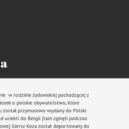
za
nie w rodzinie żydowskiej pochodzącej z
niosek o polskie obywatelstwo, które
u został przymusowo wysłany do Polski.
d uciekli do Belgii (tam zginęli podczas
atowej Giersz Koza został deportowany do