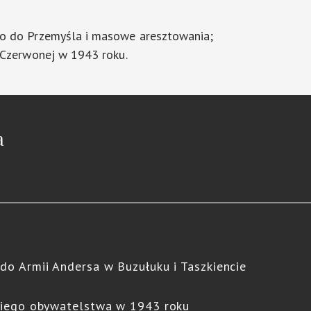
o do Przemyśla i masowe aresztowania;
 Czerwonej w 1943 roku.
a
do Armii Andersa w Buzułuku i Taszkiencie
ckiego obywatelstwa w 1943 roku