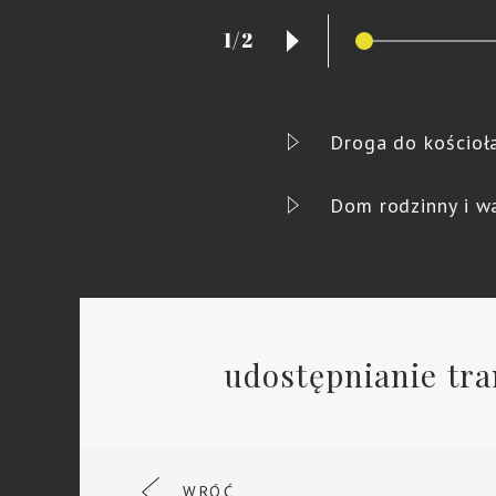
1/2
Droga do kościoł
Dom rodzinny i wa
udostępnianie tra
WRÓĆ