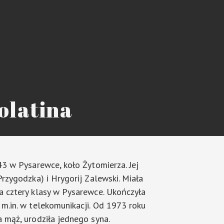
olatina
43 w Pysarewce, koło Żytomierza. Jej
Przygodzka) i Hrygorij Zalewski. Miała
a cztery klasy w Pysarewce. Ukończyła
m.in. w telekomunikacji. Od 1973 roku
a mąż, urodziła jednego syna.