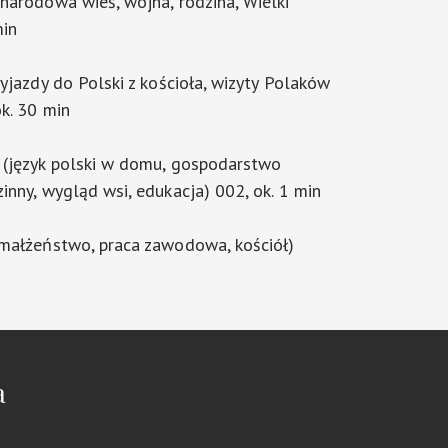
narodowa wieś, wojna, rodzina, Wielki
min
yjazdy do Polski z kościoła, wizyty Polaków
k. 30 min
 (język polski w domu, gospodarstwo
inny, wygląd wsi, edukacja) 002, ok. 1 min
(małżeństwo, praca zawodowa, kościół)
a