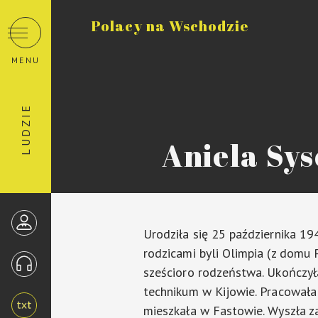
Polacy na Wschodzie
MENU
LUDZIE
Aniela Sys
Urodziła się 25 października 19
rodzicami byli Olimpia (z domu 
sześcioro rodzeństwa. Ukończył
technikum w Kijowie. Pracowała 
mieszkała w Fastowie. Wyszła z