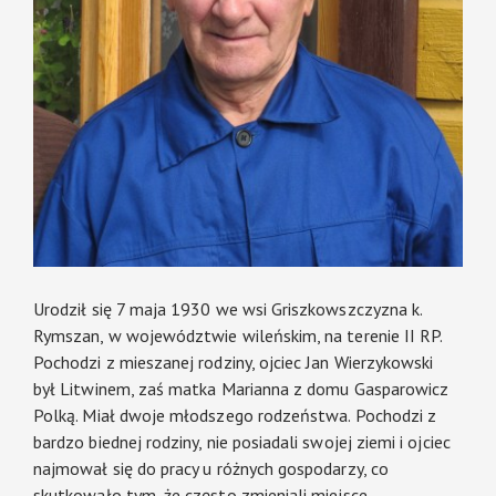
Urodził się 7 maja 1930 we wsi Griszkowszczyzna k.
Rymszan, w województwie wileńskim, na terenie II RP.
Pochodzi z mieszanej rodziny, ojciec Jan Wierzykowski
był Litwinem, zaś matka Marianna z domu Gasparowicz
Polką. Miał dwoje młodszego rodzeństwa. Pochodzi z
bardzo biednej rodziny, nie posiadali swojej ziemi i ojciec
najmował się do pracy u różnych gospodarzy, co
skutkowało tym, że często zmieniali miejsce