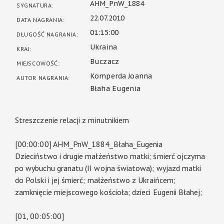
AHM_PnW_1884
SYGNATURA:
22.07.2010
DATA NAGRANIA:
01:15:00
DŁUGOŚĆ NAGRANIA:
Ukraina
KRAJ:
Buczacz
MIEJSCOWOŚĆ:
Komperda Joanna
AUTOR NAGRANIA:
Błaha Eugenia
Streszczenie relacji z minutnikiem
[00:00:00] AHM_PnW_1884_Błaha_Eugenia
Dzieciństwo i drugie małżeństwo matki; śmierć ojczyma
po wybuchu granatu (II wojna światowa); wyjazd matki
do Polski i jej śmierć; małżeństwo z Ukraińcem;
zamknięcie miejscowego kościoła; dzieci Eugenii Błahej;
[01, 00:05:00]