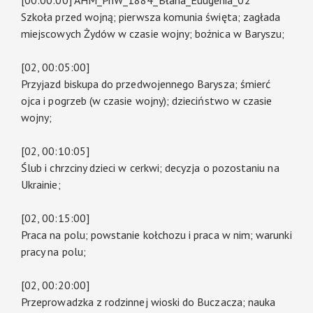
[00:00:00] AHM_PnW_1884_Błaha_Euugenia_02
Szkoła przed wojną; pierwsza komunia święta; zagłada
miejscowych Żydów w czasie wojny; bożnica w Baryszu;
[02, 00:05:00]
Przyjazd biskupa do przedwojennego Barysza; śmierć
ojca i pogrzeb (w czasie wojny); dzieciństwo w czasie
wojny;
[02, 00:10:05]
Ślub i chrzciny dzieci w cerkwi; decyzja o pozostaniu na
Ukrainie;
[02, 00:15:00]
Praca na polu; powstanie kołchozu i praca w nim; warunki
pracy na polu;
[02, 00:20:00]
Przeprowadzka z rodzinnej wioski do Buczacza; nauka