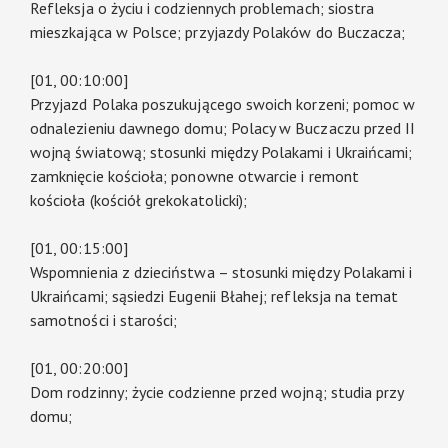
Refleksja o życiu i codziennych problemach; siostra
mieszkająca w Polsce; przyjazdy Polaków do Buczacza;
[01, 00:10:00]
Przyjazd Polaka poszukującego swoich korzeni; pomoc w
odnalezieniu dawnego domu; Polacy w Buczaczu przed II
wojną światową; stosunki między Polakami i Ukraińcami;
zamknięcie kościoła; ponowne otwarcie i remont
kościoła (kościół grekokatolicki);
[01, 00:15:00]
Wspomnienia z dzieciństwa – stosunki między Polakami i
Ukraińcami; sąsiedzi Eugenii Błahej; refleksja na temat
samotności i starości;
[01, 00:20:00]
Dom rodzinny; życie codzienne przed wojną; studia przy
domu;