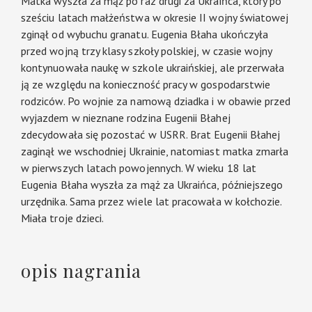
Matka wyszła za mąż po raz drugi za Ukraińca, który po
sześciu latach małżeństwa w okresie II wojny światowej
zginął od wybuchu granatu. Eugenia Błaha ukończyła
przed wojną trzy klasy szkoły polskiej, w czasie wojny
kontynuowała naukę w szkole ukraińskiej, ale przerwała
ją ze względu na konieczność pracy w gospodarstwie
rodziców. Po wojnie za namową dziadka i w obawie przed
wyjazdem w nieznane rodzina Eugenii Błahej
zdecydowała się pozostać w USRR. Brat Eugenii Błahej
zaginął we wschodniej Ukrainie, natomiast matka zmarła
w pierwszych latach powojennych. W wieku 18 lat
Eugenia Błaha wyszła za mąż za Ukraińca, późniejszego
urzędnika. Sama przez wiele lat pracowała w kołchozie.
Miała troje dzieci.
opis nagrania