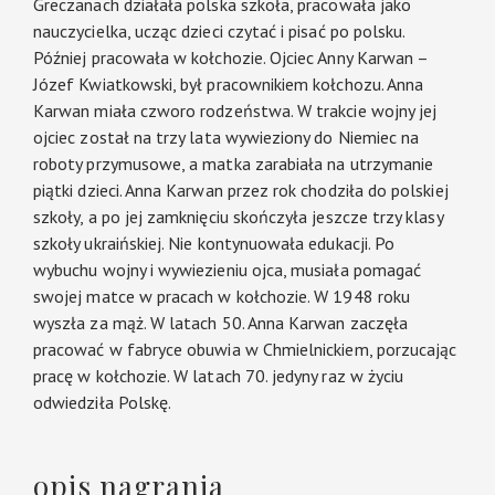
Greczanach działała polska szkoła, pracowała jako
nauczycielka, ucząc dzieci czytać i pisać po polsku.
Później pracowała w kołchozie. Ojciec Anny Karwan –
Józef Kwiatkowski, był pracownikiem kołchozu. Anna
Karwan miała czworo rodzeństwa. W trakcie wojny jej
ojciec został na trzy lata wywieziony do Niemiec na
roboty przymusowe, a matka zarabiała na utrzymanie
piątki dzieci. Anna Karwan przez rok chodziła do polskiej
szkoły, a po jej zamknięciu skończyła jeszcze trzy klasy
szkoły ukraińskiej. Nie kontynuowała edukacji. Po
wybuchu wojny i wywiezieniu ojca, musiała pomagać
swojej matce w pracach w kołchozie. W 1948 roku
wyszła za mąż. W latach 50. Anna Karwan zaczęła
pracować w fabryce obuwia w Chmielnickiem, porzucając
pracę w kołchozie. W latach 70. jedyny raz w życiu
odwiedziła Polskę.
opis nagrania