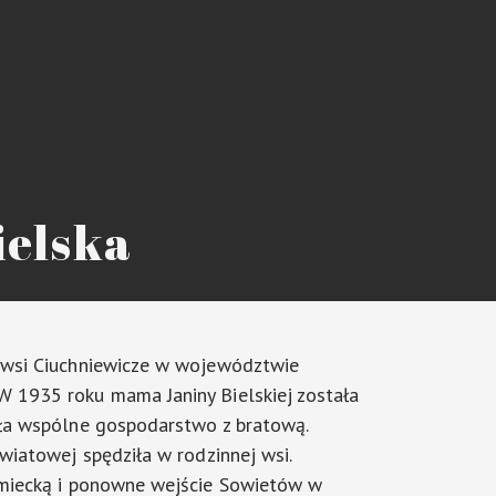
ielska
 wsi Ciuchniewicze w województwie
 1935 roku mama Janiny Bielskiej została
iła wspólne gospodarstwo z bratową.
światowej spędziła w rodzinnej wsi.
emiecką i ponowne wejście Sowietów w