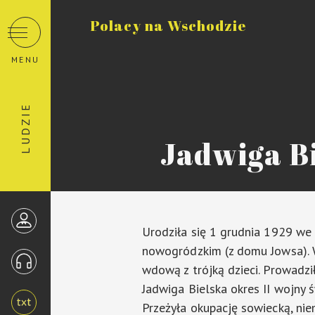
Polacy na Wschodzie
MENU
LUDZIE
Jadwiga B
Urodziła się 1 grudnia 1929 we
nowogródzkim (z domu Jowsa). W
wdową z trójką dzieci. Prowadz
Jadwiga Bielska okres II wojny 
Przeżyła okupację sowiecką, ni