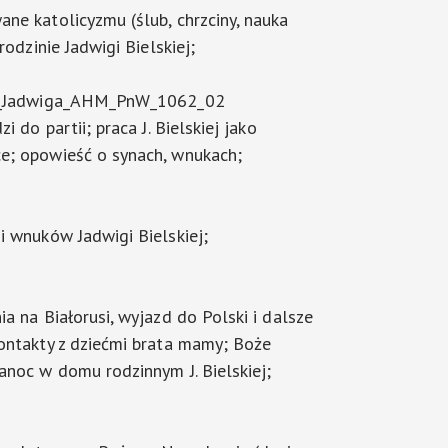
ne katolicyzmu (ślub, chrzciny, nauka
rodzinie Jadwigi Bielskiej;
ka_Jadwiga_AHM_PnW_1062_02
i do partii; praca J. Bielskiej jako
e; opowieść o synach, wnukach;
i wnuków Jadwigi Bielskiej;
a na Białorusi, wyjazd do Polski i dalsze
ontakty z dziećmi brata mamy; Boże
anoc w domu rodzinnym J. Bielskiej;