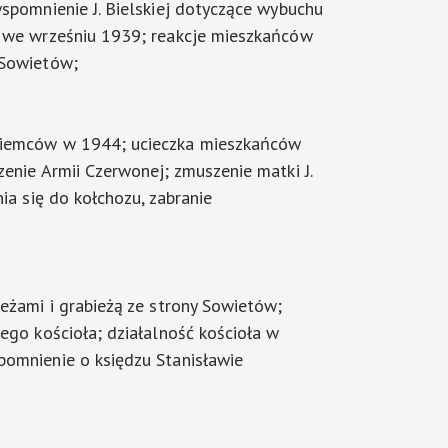
wspomnienie J. Bielskiej dotyczące wybuchu
j we wrześniu 1939; reakcje mieszkańców
 Sowietów;
Niemców w 1944; ucieczka mieszkańców
zenie Armii Czerwonej; zmuszenie matki J.
nia się do kołchozu, zabranie
ieżami i grabieżą ze strony Sowietów;
iego kościoła; działalność kościoła w
omnienie o księdzu Stanisławie