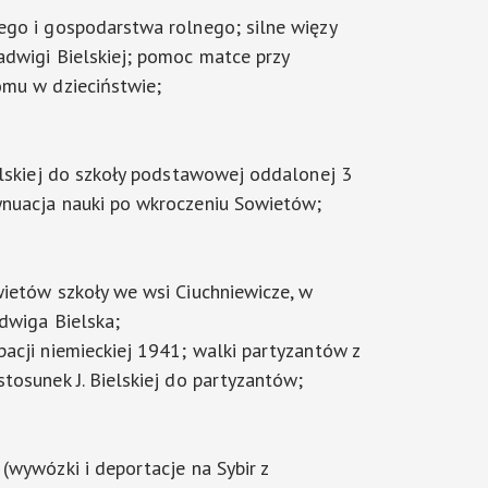
ego i gospodarstwa rolnego; silne więzy
dwigi Bielskiej; pomoc matce przy
omu w dzieciństwie;
elskiej do szkoły podstawowej oddalonej 3
nuacja nauki po wkroczeniu Sowietów;
ietów szkoły we wsi Ciuchniewicze, w
adwiga Bielska;
acji niemieckiej 1941; walki partyzantów z
tosunek J. Bielskiej do partyzantów;
(wywózki i deportacje na Sybir z