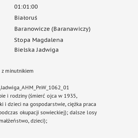
01:01:00
Białoruś
Baranowicze (Baranawiczy)
Stopa Magdalena
Bielska Jadwiga
i z minutnikiem
ka_Jadwiga_AHM_PnW_1062_01
ie i rodziny (śmierć ojca w 1935,
i i dzieci na gospodarstwie, ciężka praca
odczas okupacji sowieckiej); dalsze losy
małżeństwo, dzieci);