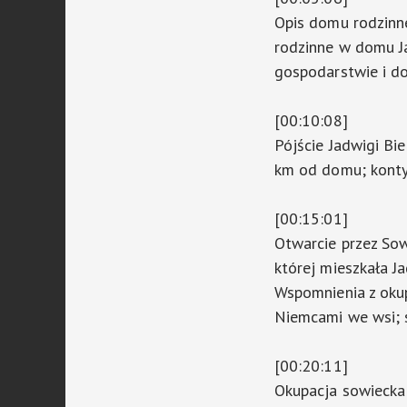
Opis domu rodzinn
rodzinne w domu Ja
gospodarstwie i d
[00:10:08]
Pójście Jadwigi Bi
km od domu; konty
[00:15:01]
Otwarcie przez Sow
której mieszkała J
Wspomnienia z okup
Niemcami we wsi; s
[00:20:11]
Okupacja sowiecka 