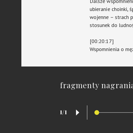
Dalsze wspomnieni
ubieranie choinki,
wojenne – strach p
stosunek do ludnoś
[00:20:17]
Wspomnienia o męż
fragmenty nagrani
1/1