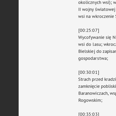
okolicznych wsi); 
II wojny światowe
wsi na wkroczenie
[00:25:07]
Wycofywanie się 
wsi do lasu; wkroc
Bielskiej do zapisa
gospodarstwa;
[00:30:01]
Strach przed kradz
zamknięcie poblisk
Baranowiczach, wsp
Rogowskim;
[00:35:03]