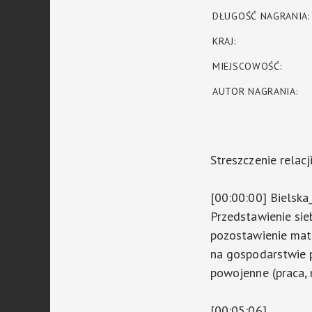
DŁUGOŚĆ NAGRANIA:
KRAJ:
MIEJSCOWOŚĆ:
AUTOR NAGRANIA:
Streszczenie relacj
[00:00:00] Biels
Przedstawienie sieb
pozostawienie matk
na gospodarstwie p
powojenne (praca, 
[00:05:06]