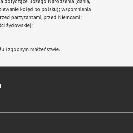
a dotyczące Bożego Narodzenia (dania,
 śpiewanie kolęd po polsku); wspomnienia
rzed partyzantami, przed Niemcami;
ci żydowskiej;
u i zgodnym małżeństwie.
a