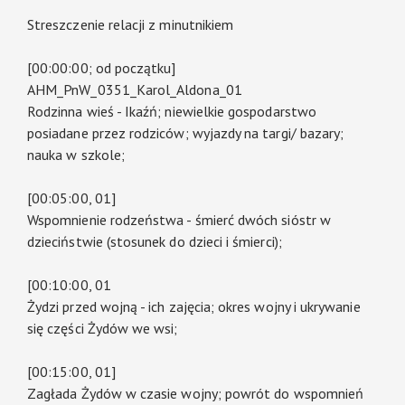
Streszczenie relacji z minutnikiem
[00:00:00; od początku]
AHM_PnW_0351_Karol_Aldona_01
Rodzinna wieś - Ikaźń; niewielkie gospodarstwo
posiadane przez rodziców; wyjazdy na targi/ bazary;
nauka w szkole;
[00:05:00, 01]
Wspomnienie rodzeństwa - śmierć dwóch sióstr w
dzieciństwie (stosunek do dzieci i śmierci);
[00:10:00, 01
Żydzi przed wojną - ich zajęcia; okres wojny i ukrywanie
się części Żydów we wsi;
[00:15:00, 01]
Zagłada Żydów w czasie wojny; powrót do wspomnień