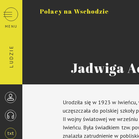
Polacy na Wschodzie
MENU
LUDZIE
Jadwiga 
Urodziła się w 1923 w Iwieńcu,
uczęszczała do polskiej szkoły 
II wojny światowej we wrześniu
Iwieńcu. Była świadkiem tzw. po
znalazła zatrudnienie w pobliski