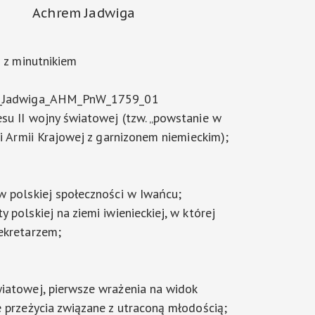
Achrem Jadwiga
i z minutnikiem
m_Jadwiga_AHM_PnW_1759_01
su II wojny światowej (tzw. „powstanie w
ki Armii Krajowej z garnizonem niemieckim);
w polskiej społeczności w Iwańcu;
 polskiej na ziemi iwienieckiej, w której
ekretarzem;
iatowej, pierwsze wrażenia na widok
e przeżycia związane z utraconą młodością;