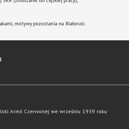
j SRR (zmuszanie do ciężkiej pracy);
akami, motywy pozostania na Białorusi.
a
lski Armii Czerwonej we wrześniu 1939 roku