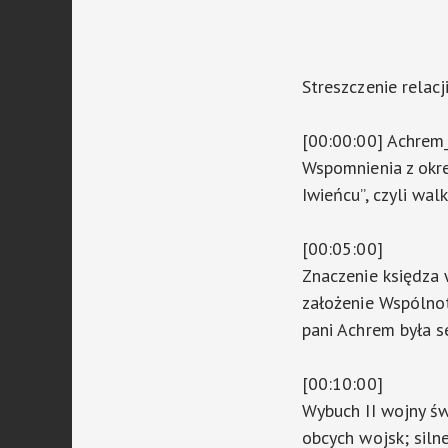
Streszczenie relacj
[00:00:00] Achre
Wspomnienia z okre
Iwieńcu”, czyli wal
[00:05:00]
Znaczenie księdza 
założenie Wspólnoty
pani Achrem była s
[00:10:00]
Wybuch II wojny św
obcych wojsk; siln