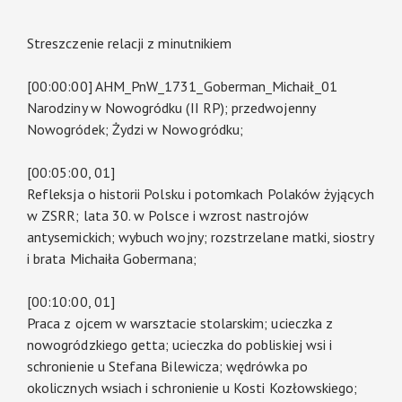
Streszczenie relacji z minutnikiem
[00:00:00] AHM_PnW_1731_Goberman_Michaił_01
Narodziny w Nowogródku (II RP); przedwojenny
Nowogródek; Żydzi w Nowogródku;
[00:05:00, 01]
Refleksja o historii Polsku i potomkach Polaków żyjących
w ZSRR; lata 30. w Polsce i wzrost nastrojów
antysemickich; wybuch wojny; rozstrzelane matki, siostry
i brata Michaiła Gobermana;
[00:10:00, 01]
Praca z ojcem w warsztacie stolarskim; ucieczka z
nowogródzkiego getta; ucieczka do pobliskiej wsi i
schronienie u Stefana Bilewicza; wędrówka po
okolicznych wsiach i schronienie u Kosti Kozłowskiego;