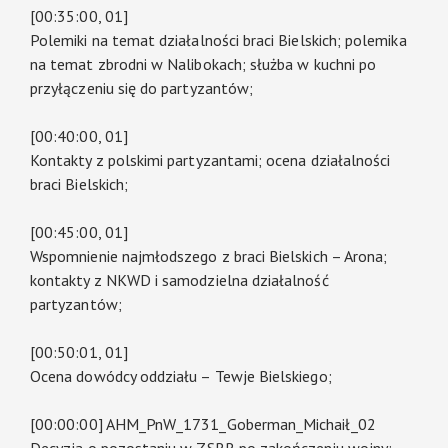
[00:35:00, 01]
Polemiki na temat działalności braci Bielskich; polemika
na temat zbrodni w Nalibokach; służba w kuchni po
przyłączeniu się do partyzantów;
[00:40:00, 01]
Kontakty z polskimi partyzantami; ocena działalności
braci Bielskich;
[00:45:00, 01]
Wspomnienie najmłodszego z braci Bielskich – Arona;
kontakty z NKWD i samodzielna działalność
partyzantów;
[00:50:01, 01]
Ocena dowódcy oddziału – Tewje Bielskiego;
[00:00:00] AHM_PnW_1731_Goberman_Michaił_02
Decyzja o pozostaniu w ZSRR po zakończeniu wojny;