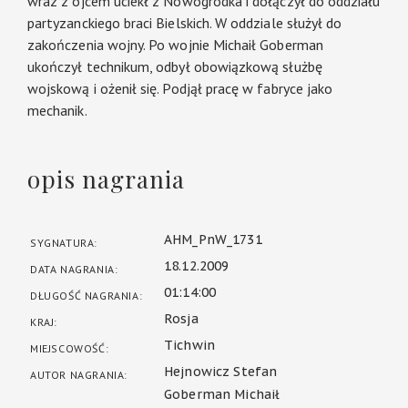
wraz z ojcem uciekł z Nowogródka i dołączył do oddziału
partyzanckiego braci Bielskich. W oddziale służył do
zakończenia wojny. Po wojnie Michaił Goberman
ukończył technikum, odbył obowiązkową służbę
wojskową i ożenił się. Podjął pracę w fabryce jako
mechanik.
opis nagrania
AHM_PnW_1731
SYGNATURA:
18.12.2009
DATA NAGRANIA:
01:14:00
DŁUGOŚĆ NAGRANIA:
Rosja
KRAJ:
Tichwin
MIEJSCOWOŚĆ:
Hejnowicz Stefan
AUTOR NAGRANIA:
Goberman Michaił